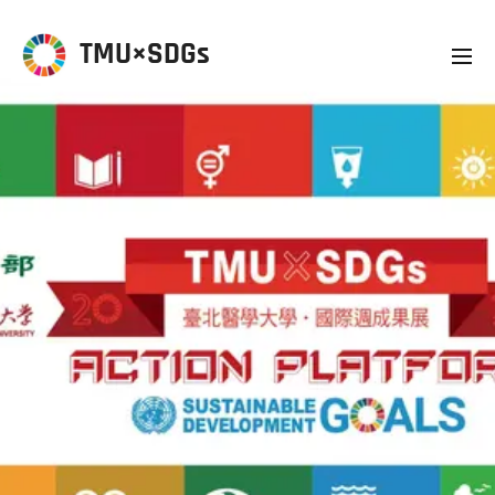
TMU×SDGs